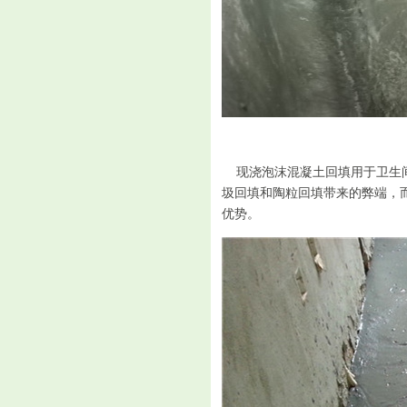
现浇
泡沫混凝土回填用于卫生
圾回填和陶粒回填带来的弊端，
优势。