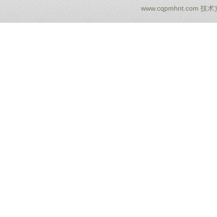
www.cqpmhnt.com
技术