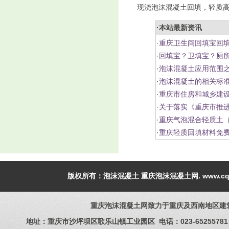
现浇泡沫混凝土回填，轻质高
·本站最新资讯
·
重庆卫生间回填宝回填
·
回填宝？卫填宝？厕
·
泡沫混凝土应用范围
·
泡沫混凝土的相关标
·
重庆市住房和城乡建设
·
关于落实《重庆市推
·
重庆气泡混合轻质土
·
重庆轻质回填材料免
版权所有：
泡沫混凝土
重庆泡沫混凝土网
.
www.c
重庆泡沫混凝土网致力于重庆及西南地区建
地址：重庆市沙坪坝区歌乐山镇工业园区 电话：023-65255781 手机：1